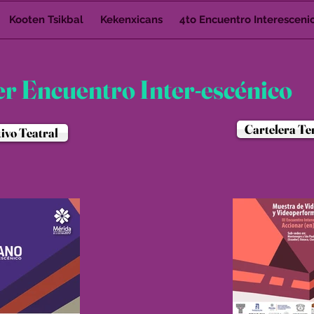
Kooten Tsikbal
Kekenxicans
4to Encuentro Interesceni
er Encuentro Inter-escénico
Cartelera Te
tivo Teatral