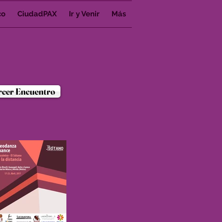
co
CiudadPAX
Ir y Venir
Más
rcer Encuentro