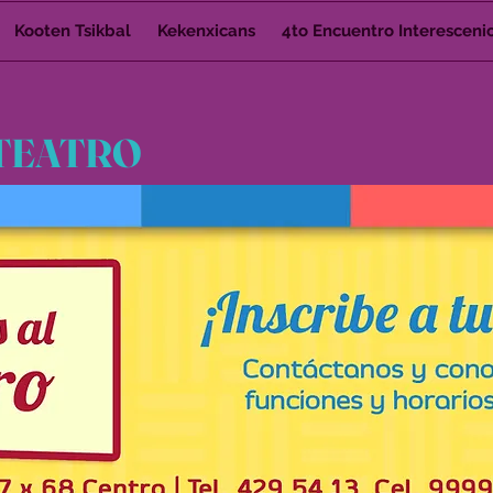
Kooten Tsikbal
Kekenxicans
4to Encuentro Interesceni
 TEATRO