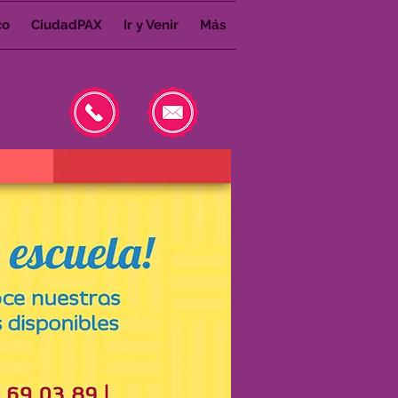
co
CiudadPAX
Ir y Venir
Más